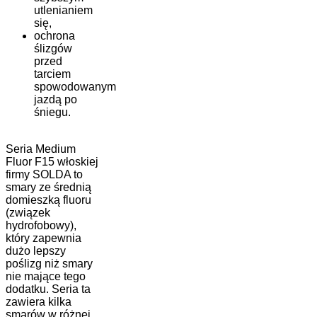
utlenianiem
się,
ochrona
ślizgów
przed
tarciem
spowodowanym
jazdą po
śniegu.
Seria Medium
Fluor F15 włoskiej
firmy SOLDA to
smary ze średnią
domieszką fluoru
(związek
hydrofobowy),
który zapewnia
dużo lepszy
poślizg niż smary
nie mające tego
dodatku. Seria ta
zawiera kilka
smarów w różnej