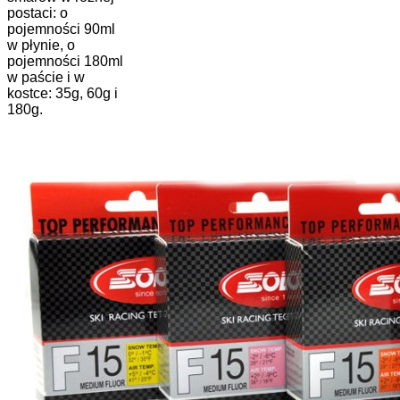
postaci: o
pojemności 90ml
w płynie, o
pojemności 180ml
w paście i w
kostce: 35g, 60g i
180g.