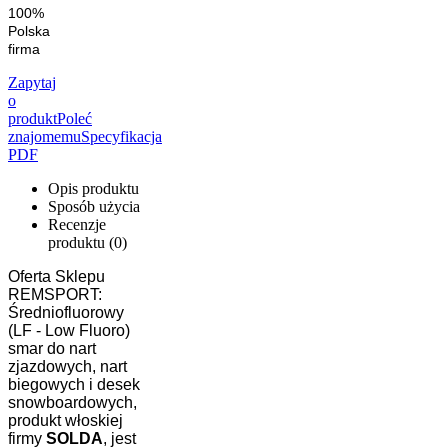
100%
Polska
firma
Zapytaj
o
produkt
Poleć
znajomemu
Specyfikacja
PDF
Opis produktu
Sposób użycia
Recenzje
produktu (0)
Oferta Sklepu
REMSPORT:
Średniofluorowy
(LF - Low Fluoro)
smar do nart
zjazdowych, nart
biegowych i desek
snowboardowych,
produkt włoskiej
firmy
SOLDA
, jest