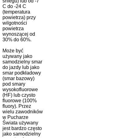
śniegu) lub od -7
C do -24 C
(temperatura
powietrza) przy
wilgotności
powietrza
wynoszącej od
30% do 60%.
Może być
używany jako
samodzielny smar
do jazdy lub jako
smar podkładowy
(smar bazowy)
pod smary
wysokofluorowe
(HF) lub czysto
fluorowe (100%
fluory). Przez
wielu zawodników
w Pucharze
Świata używany
jest bardzo często
jako samodzielny