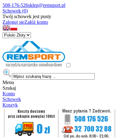
508-176-526
sklep@remsport.pl
Schowek (0)
Twój schowek jest pusty
Zaloguj się
Załóż konto
Menu
Szukaj
Konto
Schowek
Koszyk