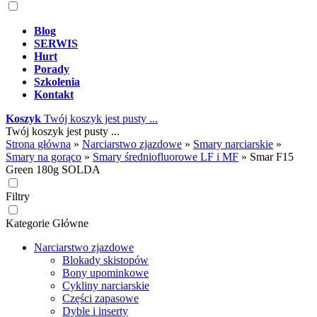
Blog
SERWIS
Hurt
Porady
Szkolenia
Kontakt
Koszyk
Twój koszyk jest pusty ...
Twój koszyk jest pusty ...
Strona główna
»
Narciarstwo zjazdowe
»
Smary narciarskie
»
Smary na gorąco
»
Smary średniofluorowe LF i MF
»
Smar F15
Green 180g SOLDA
Filtry
Kategorie Główne
Narciarstwo zjazdowe
Blokady skistopów
Bony upominkowe
Cykliny narciarskie
Części zapasowe
Dyble i inserty