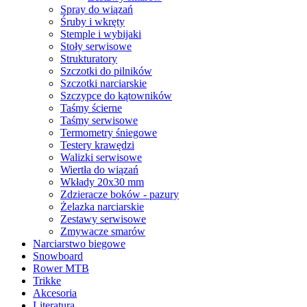
Spray do wiązań
Śruby i wkręty
Stemple i wybijaki
Stoły serwisowe
Strukturatory
Szczotki do pilników
Szczotki narciarskie
Szczypce do kątowników
Taśmy ścierne
Taśmy serwisowe
Termometry śniegowe
Testery krawędzi
Walizki serwisowe
Wiertła do wiązań
Wkłady 20x30 mm
Zdzieracze boków - pazury
Żelazka narciarskie
Zestawy serwisowe
Zmywacze smarów
Narciarstwo biegowe
Snowboard
Rower MTB
Trikke
Akcesoria
Literatura