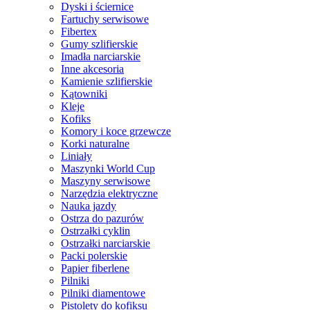
Dyski i ściernice
Fartuchy serwisowe
Fibertex
Gumy szlifierskie
Imadła narciarskie
Inne akcesoria
Kamienie szlifierskie
Kątowniki
Kleje
Kofiks
Komory i koce grzewcze
Korki naturalne
Liniały
Maszynki World Cup
Maszyny serwisowe
Narzędzia elektryczne
Nauka jazdy
Ostrza do pazurów
Ostrzałki cyklin
Ostrzałki narciarskie
Packi polerskie
Papier fiberlene
Pilniki
Pilniki diamentowe
Pistolety do kofiksu