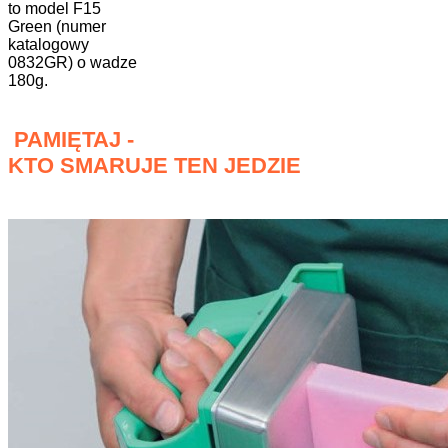
to model F15
Green (numer
katalogowy
0832GR) o wadze
180g.
PAMIĘTAJ -
KTO SMARUJE TEN JEDZIE