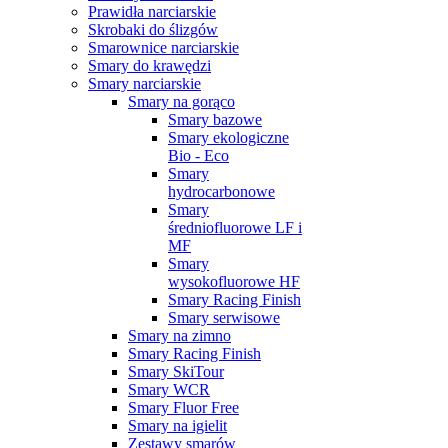
Prawidła narciarskie
Skrobaki do ślizgów
Smarownice narciarskie
Smary do krawędzi
Smary narciarskie
Smary na gorąco
Smary bazowe
Smary ekologiczne
Bio - Eco
Smary
hydrocarbonowe
Smary
średniofluorowe LF i
MF
Smary
wysokofluorowe HF
Smary Racing Finish
Smary serwisowe
Smary na zimno
Smary Racing Finish
Smary SkiTour
Smary WCR
Smary Fluor Free
Smary na igielit
Zestawy smarów