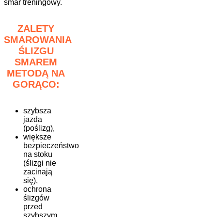
smar treningowy.
ZALETY
SMAROWANIA
ŚLIZGU
SMAREM
METODĄ NA
GORĄCO:
szybsza
jazda
(poślizg),
większe
bezpieczeństwo
na stoku
(ślizgi nie
zacinają
się),
ochrona
ślizgów
przed
szybszym