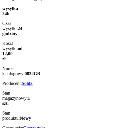
-
wysyłka
24h
Czas
wysyłki:
24
godziny
Koszt
wysyłki:
od
12,00
zł
Numer
katalogowy:
0832GR
Producent:
Solda
Stan
magazynowy:
1
szt.
Stan
produktu:
Nowy
Gwarancja:
Gwarancja