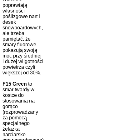
poprawiają
własności
poślizgowe nart i
desek
snowboardowych,
ale trzeba
pamiętać, że
smary fluorowe
pokazują swoją
moc przy średniej
i dużej wilgotności
powietrza czyli
większej od 30%.
F15 Green
to
smar twardy w
kostce do
stosowania na
gorąco
(rozprowadzany
za pomocą
specjalnego
żelazka
narciarsko-