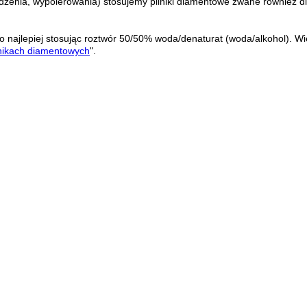
adzenia, wypolerowania) stosujemy pilniki diamentowe zwane również d
najlepiej stosując roztwór 50/50% woda/denaturat (woda/alkohol). Wię
lnikach diamentowych
".