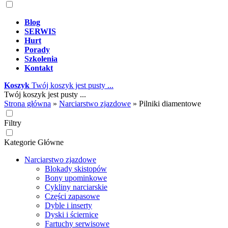
Blog
SERWIS
Hurt
Porady
Szkolenia
Kontakt
Koszyk
Twój koszyk jest pusty ...
Twój koszyk jest pusty ...
Strona główna
»
Narciarstwo zjazdowe
»
Pilniki diamentowe
Filtry
Kategorie Główne
Narciarstwo zjazdowe
Blokady skistopów
Bony upominkowe
Cykliny narciarskie
Części zapasowe
Dyble i inserty
Dyski i ściernice
Fartuchy serwisowe