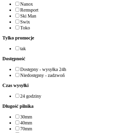
Nanox
Remsport
Ski Man
Swix
Toko
Tylko promocje
tak
Dostępność
Dostępny - wysyłka 24h
Niedostępny - zadzwoń
Czas wysyłki
24 godziny
Długość pilnika
30mm
40mm
70mm