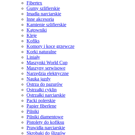
Fibertex
Gumy szlifierskie
Imadła narciarskie
Inne akcesoria
Kamienie szlifierskie
Kątowniki
Kleje
Kofiks
Komory i koce grzewcze
Korki naturalne
Liniały
Maszynki World Cup
Maszyny serwisowe
Narzędzia elektryczne
Nauka jazdy
Ostrza do pazurów
Ostrzałki cyklin
Ostrzałki narciarskie
Packi polerskie
Papier fiberlene
Pilniki
Pilniki diamentowe
Pistolety do kofiksu
Prawidła narciarskie
Skrobaki do ślizgów