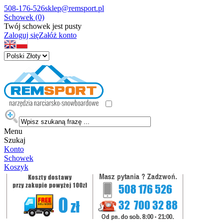
508-176-526
sklep@remsport.pl
Schowek (0)
Twój schowek jest pusty
Zaloguj się
Załóż konto
Menu
Szukaj
Konto
Schowek
Koszyk