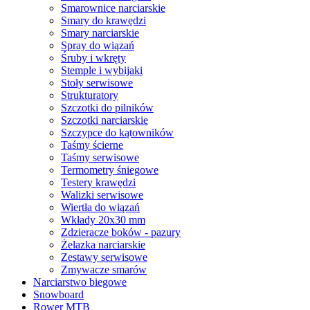
Smarownice narciarskie
Smary do krawędzi
Smary narciarskie
Spray do wiązań
Śruby i wkręty
Stemple i wybijaki
Stoły serwisowe
Strukturatory
Szczotki do pilników
Szczotki narciarskie
Szczypce do kątowników
Taśmy ścierne
Taśmy serwisowe
Termometry śniegowe
Testery krawędzi
Walizki serwisowe
Wiertła do wiązań
Wkłady 20x30 mm
Zdzieracze boków - pazury
Żelazka narciarskie
Zestawy serwisowe
Zmywacze smarów
Narciarstwo biegowe
Snowboard
Rower MTB