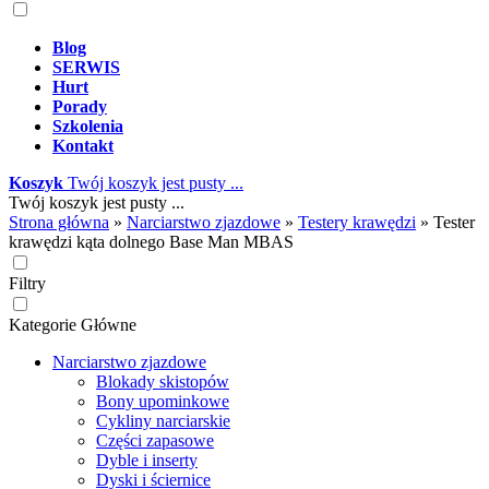
Blog
SERWIS
Hurt
Porady
Szkolenia
Kontakt
Koszyk
Twój koszyk jest pusty ...
Twój koszyk jest pusty ...
Strona główna
»
Narciarstwo zjazdowe
»
Testery krawędzi
»
Tester
krawędzi kąta dolnego Base Man MBAS
Filtry
Kategorie Główne
Narciarstwo zjazdowe
Blokady skistopów
Bony upominkowe
Cykliny narciarskie
Części zapasowe
Dyble i inserty
Dyski i ściernice