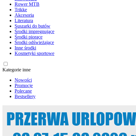
Rower MTB
Trikke
Akcesoria
Literatura
Suszarki do butów
Środki impregnujące
Środki piorące
Środki odświeżające
Inne środki
Kosmetyki sportowe
Kategorie inne
Nowości
Promocje
Polecane
Bestsellery