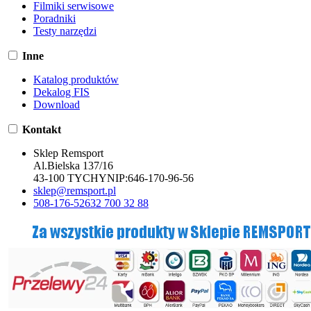
Filmiki serwisowe
Poradniki
Testy narzędzi
Inne
Katalog produktów
Dekalog FIS
Download
Kontakt
Sklep Remsport
Al.Bielska 137/16
43-100 TYCHY
NIP:
646-170-96-56
sklep@remsport.pl
508-176-526
32 700 32 88