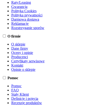
Raty/Leasing
Gwarancja
Polityka Cookies
Polityka prywatności
Darmowa dostawa
Reklamacje
Rozstrzyganie sporów
O firmie
O sklepie
Dane firmy
Oceny i opinie
Producenci
Certyfikaty serwisowe
Kontakt
Opinie o sklepie
Pomoc
Pomoc
FAQ
Stały Klient
Definicje i pojęcia
Recenzje produktów