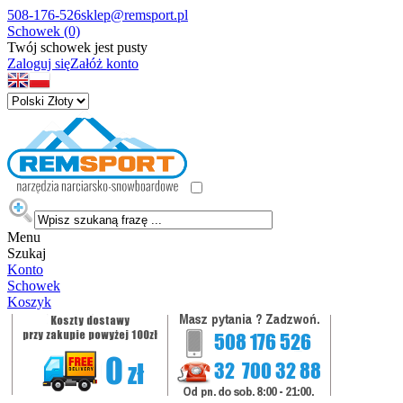
508-176-526
sklep@remsport.pl
Schowek (0)
Twój schowek jest pusty
Zaloguj się
Załóż konto
Menu
Szukaj
Konto
Schowek
Koszyk