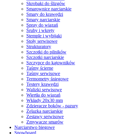
Skrobaki do ślizgów
Smarownice narciarskie
Smary do krawędzi
Smary narciarskie
Spray do wiązań
Śruby i wkręty
Stemple i wybijaki
Stoły serwisowe
Strukturatory
Szczotki do pilników
Szczotki narciarskie
Szczypce do kątowników
Taśmy ścierne
Taśmy serwisowe
Termometry śniegowe
Testery krawędzi
Walizki serwisowe
Wiertła do wiązań
Wkłady 20x30 mm
Zdzieracze boków - pazury
Żelazka narciarskie
Zestawy serwisowe
Zmywacze smarów
Narciarstwo biegowe
Snowboard