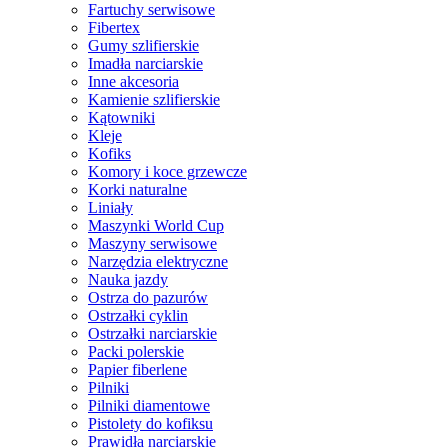
Fartuchy serwisowe
Fibertex
Gumy szlifierskie
Imadła narciarskie
Inne akcesoria
Kamienie szlifierskie
Kątowniki
Kleje
Kofiks
Komory i koce grzewcze
Korki naturalne
Liniały
Maszynki World Cup
Maszyny serwisowe
Narzędzia elektryczne
Nauka jazdy
Ostrza do pazurów
Ostrzałki cyklin
Ostrzałki narciarskie
Packi polerskie
Papier fiberlene
Pilniki
Pilniki diamentowe
Pistolety do kofiksu
Prawidła narciarskie