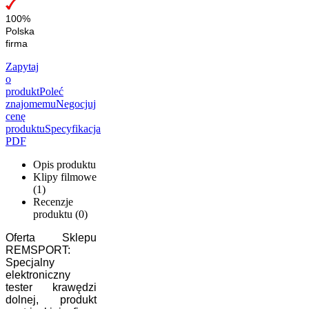
100%
Polska
firma
Zapytaj
o
produkt
Poleć
znajomemu
Negocjuj
cenę
produktu
Specyfikacja
PDF
Opis produktu
Klipy filmowe
(1)
Recenzje
produktu (0)
Oferta Sklepu
REMSPORT:
Specjalny
elektroniczny
tester krawędzi
dolnej, produkt