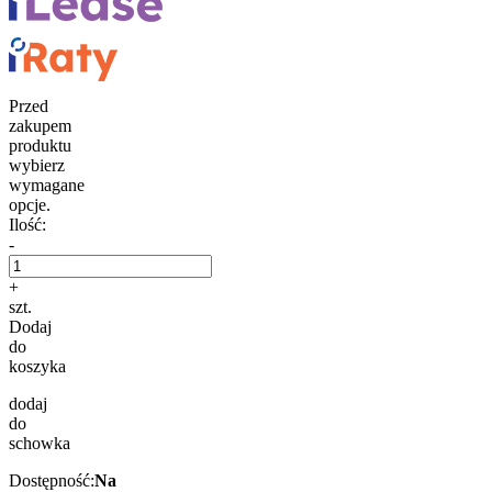
Przed
zakupem
produktu
wybierz
wymagane
opcje.
Ilość:
-
+
szt.
Dodaj
do
koszyka
dodaj
do
schowka
Dostępność:
Na