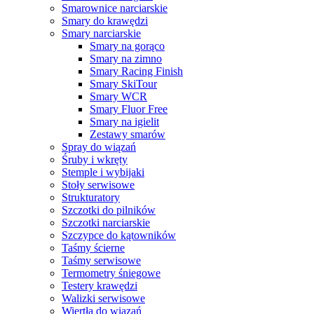
Smarownice narciarskie
Smary do krawędzi
Smary narciarskie
Smary na gorąco
Smary na zimno
Smary Racing Finish
Smary SkiTour
Smary WCR
Smary Fluor Free
Smary na igielit
Zestawy smarów
Spray do wiązań
Śruby i wkręty
Stemple i wybijaki
Stoły serwisowe
Strukturatory
Szczotki do pilników
Szczotki narciarskie
Szczypce do kątowników
Taśmy ścierne
Taśmy serwisowe
Termometry śniegowe
Testery krawędzi
Walizki serwisowe
Wiertła do wiązań