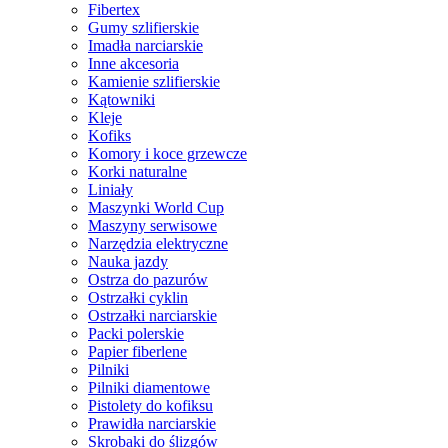
Fibertex
Gumy szlifierskie
Imadła narciarskie
Inne akcesoria
Kamienie szlifierskie
Kątowniki
Kleje
Kofiks
Komory i koce grzewcze
Korki naturalne
Liniały
Maszynki World Cup
Maszyny serwisowe
Narzędzia elektryczne
Nauka jazdy
Ostrza do pazurów
Ostrzałki cyklin
Ostrzałki narciarskie
Packi polerskie
Papier fiberlene
Pilniki
Pilniki diamentowe
Pistolety do kofiksu
Prawidła narciarskie
Skrobaki do ślizgów