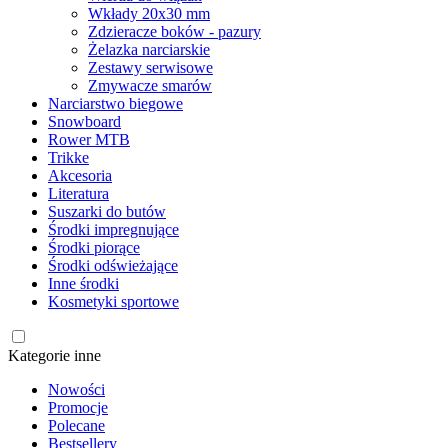
Wkłady 20x30 mm
Zdzieracze boków - pazury
Żelazka narciarskie
Zestawy serwisowe
Zmywacze smarów
Narciarstwo biegowe
Snowboard
Rower MTB
Trikke
Akcesoria
Literatura
Suszarki do butów
Środki impregnujące
Środki piorące
Środki odświeżające
Inne środki
Kosmetyki sportowe
Kategorie inne
Nowości
Promocje
Polecane
Bestsellery