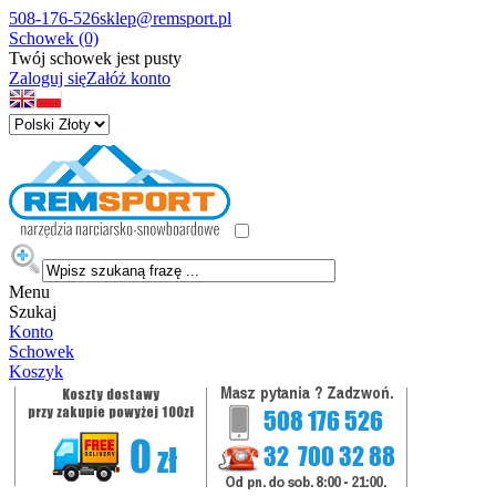
508-176-526
sklep@remsport.pl
Schowek (0)
Twój schowek jest pusty
Zaloguj się
Załóż konto
Menu
Szukaj
Konto
Schowek
Koszyk