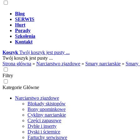
Blog
SERWIS
Hurt
Porady
Szkolenia
Kontakt
Koszyk
Twój koszyk jest pusty ...
Twój koszyk jest pusty ...
Strona główna
»
Narciarstwo zjazdowe
»
Smary narciarskie
»
Smary 
Filtry
Kategorie Główne
Narciarstwo zjazdowe
Blokady skistopów
Bony upominkowe
Cykliny narciarskie
Części zapasowe
Dyble i inserty
Dyski i ściernice
Fartuchy serwisowe