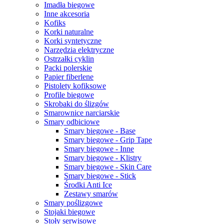
Imadła biegowe
Inne akcesoria
Kofiks
Korki naturalne
Korki syntetyczne
Narzędzia elektryczne
Ostrzałki cyklin
Packi polerskie
Papier fiberlene
Pistolety kofiksowe
Profile biegowe
Skrobaki do ślizgów
Smarownice narciarskie
Smary odbiciowe
Smary biegowe - Base
Smary biegowe - Grip Tape
Smary biegowe - Inne
Smary biegowe - Klistry
Smary biegowe - Skin Care
Smary biegowe - Stick
Środki Anti Ice
Zestawy smarów
Smary poślizgowe
Stojaki biegowe
Stoły serwisowe