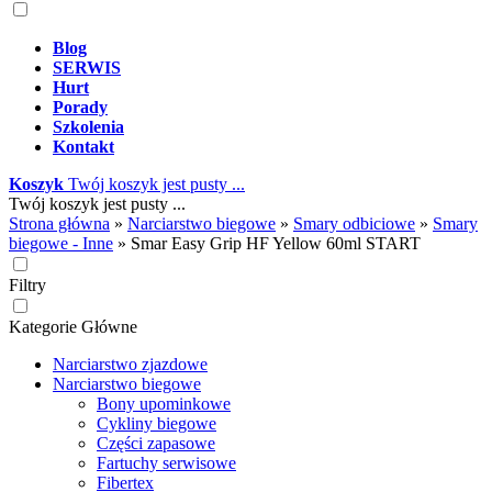
Blog
SERWIS
Hurt
Porady
Szkolenia
Kontakt
Koszyk
Twój koszyk jest pusty ...
Twój koszyk jest pusty ...
Strona główna
»
Narciarstwo biegowe
»
Smary odbiciowe
»
Smary
biegowe - Inne
»
Smar Easy Grip HF Yellow 60ml START
Filtry
Kategorie Główne
Narciarstwo zjazdowe
Narciarstwo biegowe
Bony upominkowe
Cykliny biegowe
Części zapasowe
Fartuchy serwisowe
Fibertex