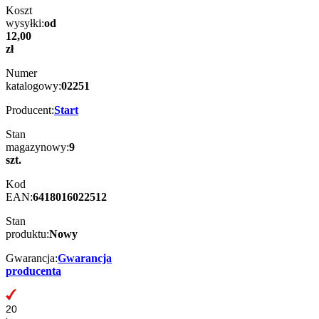
Koszt
wysyłki:
od
12,00
zł
Numer
katalogowy:
02251
Producent:
Start
Stan
magazynowy:
9
szt.
Kod
EAN:
6418016022512
Stan
produktu:
Nowy
Gwarancja:
Gwarancja
producenta
20