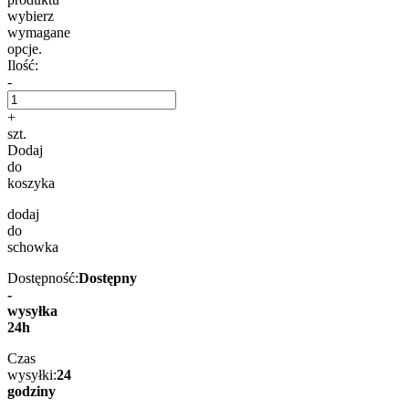
wybierz
wymagane
opcje.
Ilość:
-
+
szt.
Dodaj
do
koszyka
dodaj
do
schowka
Dostępność:
Dostępny
-
wysyłka
24h
Czas
wysyłki:
24
godziny