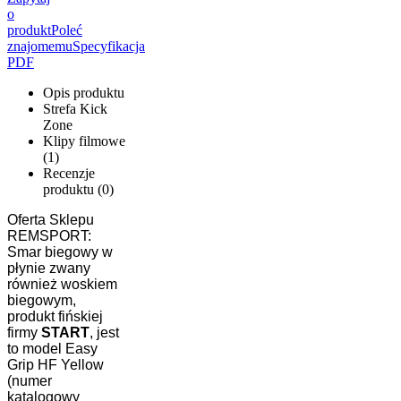
o
produkt
Poleć
znajomemu
Specyfikacja
PDF
Opis produktu
Strefa Kick
Zone
Klipy filmowe
(1)
Recenzje
produktu (0)
Oferta Sklepu
REMSPORT:
Smar biegowy w
płynie zwany
również woskiem
biegowym,
produkt fińskiej
firmy
START
, jest
to model Easy
Grip HF Yellow
(numer
katalogowy