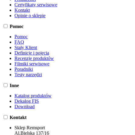
Certyfikaty serwisowe
Kontakt
Opinie o sklepie
Pomoc
Pomoc
FAQ
Stały Klient
Definicje i pojęcia
Recenzje produktów
Filmiki serwisowe
Poradniki
Testy narzędzi
Inne
Katalog produktów
Dekalog FIS
Download
Kontakt
Sklep Remsport
Al.Bielska 137/16