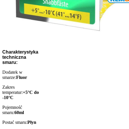
Charakterystyka
techniczna
smaru:
Dodatek w
smarze:
Fluor
Zakres
temperatur:
+5°C do
-10°C
Pojemność
smaru:
60ml
Postać smaru:
Płyn