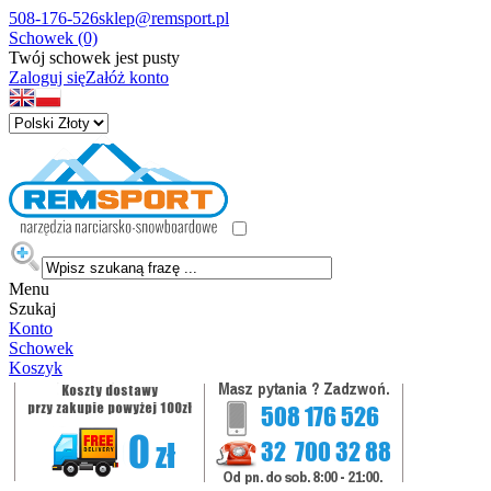
508-176-526
sklep@remsport.pl
Schowek (0)
Twój schowek jest pusty
Zaloguj się
Załóż konto
Menu
Szukaj
Konto
Schowek
Koszyk