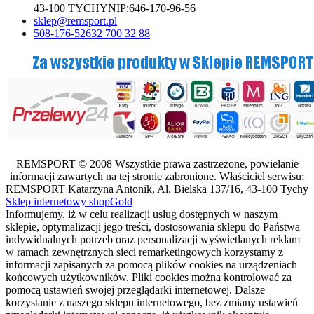
43-100 TYCHY
NIP:
646-170-96-56
sklep@remsport.pl
508-176-526
32 700 32 88
REMSPORT © 2008 Wszystkie prawa zastrzeżone, powielanie
informacji zawartych na tej stronie zabronione. Właściciel serwisu:
REMSPORT Katarzyna Antonik, Al. Bielska 137/16, 43-100 Tychy
Sklep internetowy shopGold
Informujemy, iż w celu realizacji usług dostępnych w naszym
sklepie, optymalizacji jego treści, dostosowania sklepu do Państwa
indywidualnych potrzeb oraz personalizacji wyświetlanych reklam
w ramach zewnętrznych sieci remarketingowych korzystamy z
informacji zapisanych za pomocą plików cookies na urządzeniach
końcowych użytkowników. Pliki cookies można kontrolować za
pomocą ustawień swojej przeglądarki internetowej. Dalsze
korzystanie z naszego sklepu internetowego, bez zmiany ustawień