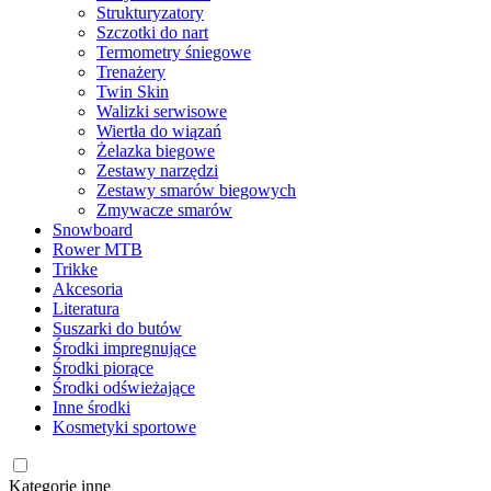
Strukturyzatory
Szczotki do nart
Termometry śniegowe
Trenażery
Twin Skin
Walizki serwisowe
Wiertła do wiązań
Żelazka biegowe
Zestawy narzędzi
Zestawy smarów biegowych
Zmywacze smarów
Snowboard
Rower MTB
Trikke
Akcesoria
Literatura
Suszarki do butów
Środki impregnujące
Środki piorące
Środki odświeżające
Inne środki
Kosmetyki sportowe
Kategorie inne