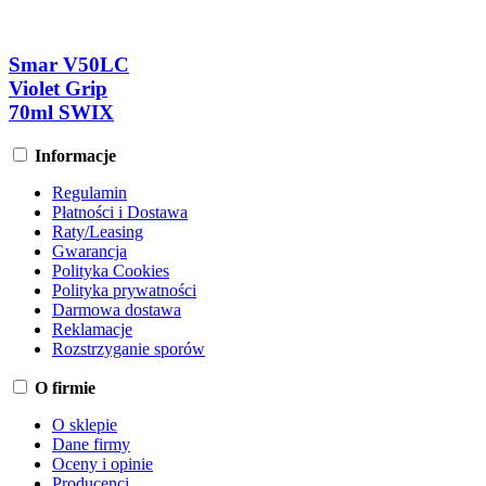
Smar V50LC
Violet Grip
70ml SWIX
Informacje
Regulamin
Płatności i Dostawa
Raty/Leasing
Gwarancja
Polityka Cookies
Polityka prywatności
Darmowa dostawa
Reklamacje
Rozstrzyganie sporów
O firmie
O sklepie
Dane firmy
Oceny i opinie
Producenci