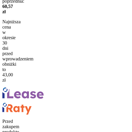
poprzednia:
60,57
zł
Najniższa
cena
w
okresie
30
dni
przed
wprowadzeniem
obniżki
to
43,00
zł
Przed
zakupem
produktu