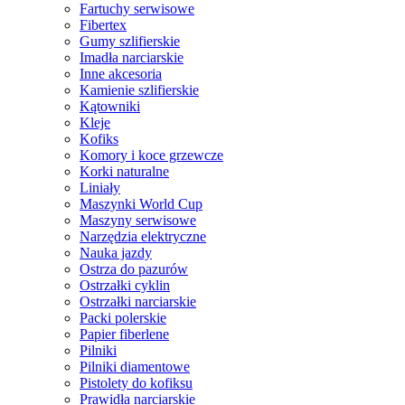
Fartuchy serwisowe
Fibertex
Gumy szlifierskie
Imadła narciarskie
Inne akcesoria
Kamienie szlifierskie
Kątowniki
Kleje
Kofiks
Komory i koce grzewcze
Korki naturalne
Liniały
Maszynki World Cup
Maszyny serwisowe
Narzędzia elektryczne
Nauka jazdy
Ostrza do pazurów
Ostrzałki cyklin
Ostrzałki narciarskie
Packi polerskie
Papier fiberlene
Pilniki
Pilniki diamentowe
Pistolety do kofiksu
Prawidła narciarskie