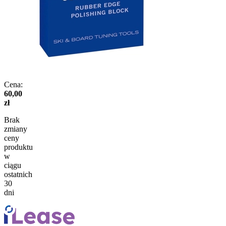
Cena:
60,00
zł
Brak
zmiany
ceny
produktu
w
ciągu
ostatnich
30
dni