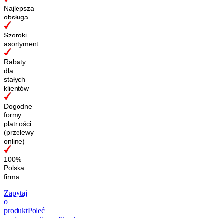
Najlepsza
obsługa
Szeroki
asortyment
Rabaty
dla
stałych
klientów
Dogodne
formy
płatności
(przelewy
online)
100%
Polska
firma
Zapytaj
o
produkt
Poleć