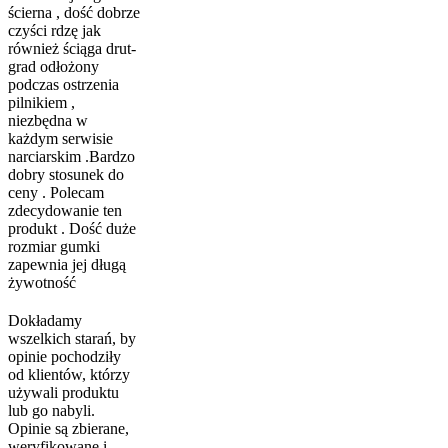
ścierna , dość dobrze
czyści rdzę jak
również ściąga drut-
grad odłożony
podczas ostrzenia
pilnikiem ,
niezbędna w
każdym serwisie
narciarskim .Bardzo
dobry stosunek do
ceny . Polecam
zdecydowanie ten
produkt . Dość duże
rozmiar gumki
zapewnia jej długą
żywotność
Dokładamy
wszelkich starań, by
opinie pochodziły
od klientów, którzy
używali produktu
lub go nabyli.
Opinie są zbierane,
weryfikowane i