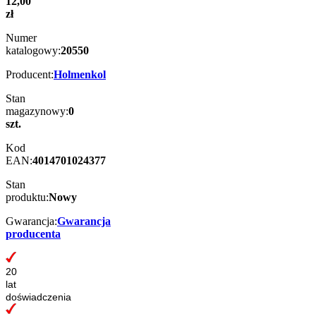
12,00
zł
Numer
katalogowy:
20550
Producent:
Holmenkol
Stan
magazynowy:
0
szt.
Kod
EAN:
4014701024377
Stan
produktu:
Nowy
Gwarancja:
Gwarancja
producenta
20
lat
doświadczenia