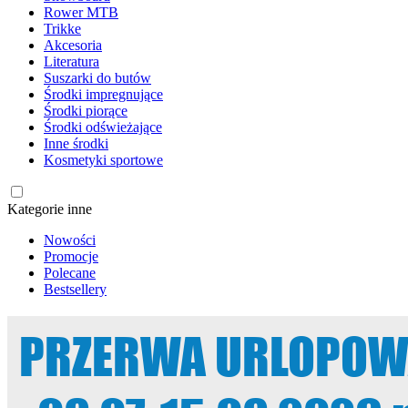
Rower MTB
Trikke
Akcesoria
Literatura
Suszarki do butów
Środki impregnujące
Środki piorące
Środki odświeżające
Inne środki
Kosmetyki sportowe
Kategorie inne
Nowości
Promocje
Polecane
Bestsellery