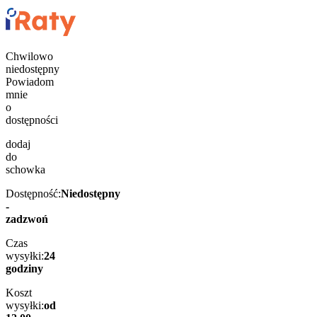
Chwilowo
niedostępny
Powiadom
mnie
o
dostępności
dodaj
do
schowka
Dostępność:
Niedostępny
-
zadzwoń
Czas
wysyłki:
24
godziny
Koszt
wysyłki:
od