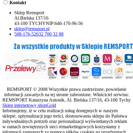
Kontakt
Sklep Remsport
Al.Bielska 137/16
43-100 TYCHY
NIP:
646-170-96-56
sklep@remsport.pl
508-176-526
32 700 32 88
REMSPORT © 2008 Wszystkie prawa zastrzeżone, powielanie
informacji zawartych na tej stronie zabronione. Właściciel serwisu:
REMSPORT Katarzyna Antonik, Al. Bielska 137/16, 43-100 Tychy
Sklep internetowy shopGold
Informujemy, iż w celu realizacji usług dostępnych w naszym
sklepie, optymalizacji jego treści, dostosowania sklepu do Państwa
indywidualnych potrzeb oraz personalizacji wyświetlanych reklam
w ramach zewnętrznych sieci remarketingowych korzystamy z
informacji zapisanych za pomocą plików cookies na urządzeniach