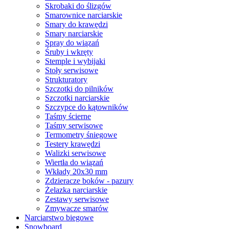
Skrobaki do ślizgów
Smarownice narciarskie
Smary do krawędzi
Smary narciarskie
Spray do wiązań
Śruby i wkręty
Stemple i wybijaki
Stoły serwisowe
Strukturatory
Szczotki do pilników
Szczotki narciarskie
Szczypce do kątowników
Taśmy ścierne
Taśmy serwisowe
Termometry śniegowe
Testery krawędzi
Walizki serwisowe
Wiertła do wiązań
Wkłady 20x30 mm
Zdzieracze boków - pazury
Żelazka narciarskie
Zestawy serwisowe
Zmywacze smarów
Narciarstwo biegowe
Snowboard