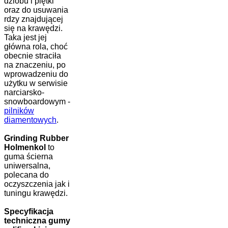
dziobu i piętki
oraz do usuwania
rdzy znajdującej
się na krawędzi.
Taka jest jej
główna rola, choć
obecnie straciła
na znaczeniu, po
wprowadzeniu do
użytku w serwisie
narciarsko-
snowboardowym -
pilników
diamentowych
.
Grinding Rubber
Holmenkol
to
guma ścierna
uniwersalna,
polecana do
oczyszczenia jak i
tuningu krawędzi.
Specyfikacja
techniczna gumy