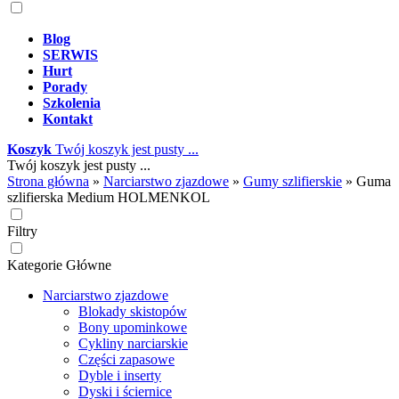
Blog
SERWIS
Hurt
Porady
Szkolenia
Kontakt
Koszyk
Twój koszyk jest pusty ...
Twój koszyk jest pusty ...
Strona główna
»
Narciarstwo zjazdowe
»
Gumy szlifierskie
»
Guma
szlifierska Medium HOLMENKOL
Filtry
Kategorie Główne
Narciarstwo zjazdowe
Blokady skistopów
Bony upominkowe
Cykliny narciarskie
Części zapasowe
Dyble i inserty
Dyski i ściernice