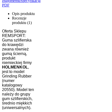
znajomemu
Specyfikacja
PDF
Opis produktu
Recenzje
produktu (1)
Oferta Sklepu
REMSPORT:
Guma szlifierska
do krawędzi
zwana również
gumą ścierną,
produkt
niemieckiej firmy
HOLMENKOL
,
jest to model
Grinding Rubber
(numer
katalogowy
20550). Model ten
należy do grupy
gum szlifierskich,
średnio miękkich
(uniwersalnych).