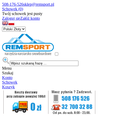
508-176-526
sklep@remsport.pl
Schowek (0)
Twój schowek jest pusty
Zaloguj się
Załóż konto
Menu
Szukaj
Konto
Schowek
Koszyk