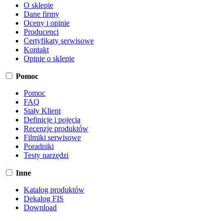
O sklepie
Dane firmy
Oceny i opinie
Producenci
Certyfikaty serwisowe
Kontakt
Opinie o sklepie
Pomoc
Pomoc
FAQ
Stały Klient
Definicje i pojęcia
Recenzje produktów
Filmiki serwisowe
Poradniki
Testy narzędzi
Inne
Katalog produktów
Dekalog FIS
Download