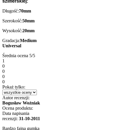
szlifierskiej:
Długość:
70mm
Szerokość:
50mm
Wysokość:
20mm
Gradacja:
Medium
Universal
Średnia ocena
5/5
1
0
0
0
0
Pokaż tylko:
Autor recenzji:
Bogusław Woźniak
Ocena produktu:
Data napisania
recenzji:
31-10-2011
Bardzo fajna gumka