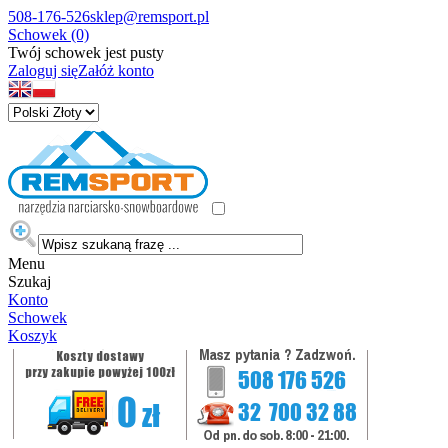
508-176-526
sklep@remsport.pl
Schowek (0)
Twój schowek jest pusty
Zaloguj się
Załóż konto
Menu
Szukaj
Konto
Schowek
Koszyk