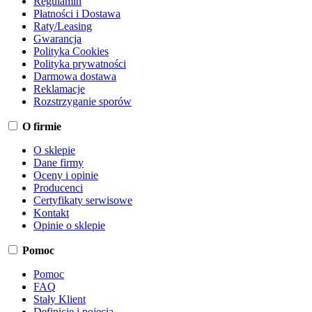
Regulamin
Płatności i Dostawa
Raty/Leasing
Gwarancja
Polityka Cookies
Polityka prywatności
Darmowa dostawa
Reklamacje
Rozstrzyganie sporów
O firmie
O sklepie
Dane firmy
Oceny i opinie
Producenci
Certyfikaty serwisowe
Kontakt
Opinie o sklepie
Pomoc
Pomoc
FAQ
Stały Klient
Definicje i pojęcia