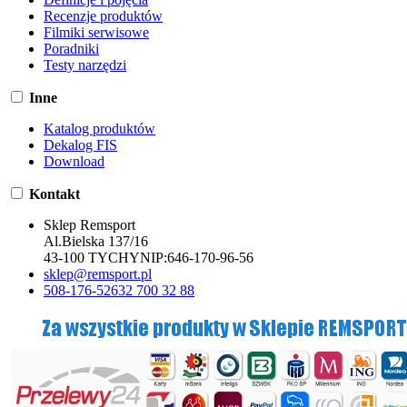
Recenzje produktów
Filmiki serwisowe
Poradniki
Testy narzędzi
Inne
Katalog produktów
Dekalog FIS
Download
Kontakt
Sklep Remsport
Al.Bielska 137/16
43-100 TYCHY
NIP:
646-170-96-56
sklep@remsport.pl
508-176-526
32 700 32 88