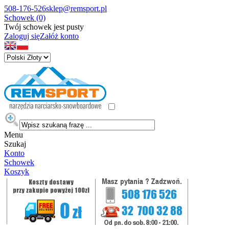
508-176-526
sklep@remsport.pl
Schowek (0)
Twój schowek jest pusty
Zaloguj się
Załóż konto
Menu
Szukaj
Konto
Schowek
Koszyk