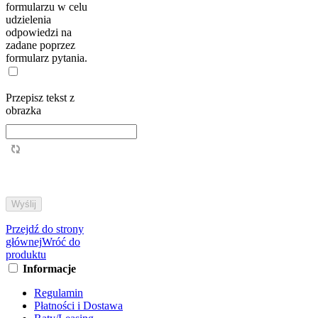
formularzu w celu
udzielenia
odpowiedzi na
zadane poprzez
formularz pytania.
Przepisz tekst z
obrazka
Przejdź do strony
głównej
Wróć do
produktu
Informacje
Regulamin
Płatności i Dostawa