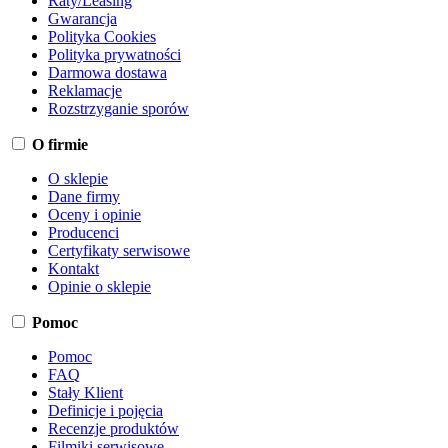
Raty/Leasing
Gwarancja
Polityka Cookies
Polityka prywatności
Darmowa dostawa
Reklamacje
Rozstrzyganie sporów
O firmie
O sklepie
Dane firmy
Oceny i opinie
Producenci
Certyfikaty serwisowe
Kontakt
Opinie o sklepie
Pomoc
Pomoc
FAQ
Stały Klient
Definicje i pojęcia
Recenzje produktów
Filmiki serwisowe