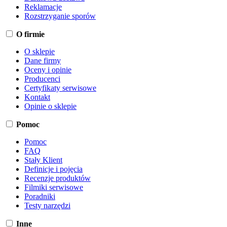
Reklamacje
Rozstrzyganie sporów
O firmie
O sklepie
Dane firmy
Oceny i opinie
Producenci
Certyfikaty serwisowe
Kontakt
Opinie o sklepie
Pomoc
Pomoc
FAQ
Stały Klient
Definicje i pojęcia
Recenzje produktów
Filmiki serwisowe
Poradniki
Testy narzędzi
Inne