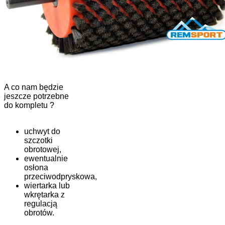
A co nam będzie
jeszcze potrzebne
do kompletu ?
uchwyt do
szczotki
obrotowej,
ewentualnie
osłona
przeciwodpryskowa,
wiertarka lub
wkrętarka z
regulacją
obrotów.