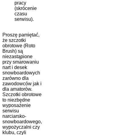
pracy
(skrócenie
czasu
serwisu).
Proszę pamiętać,
że szczotki
obrotowe (Roto
Brush) są
niezastąpione
przy smarowaniu
nart i desek
snowboardowych
zarówno dla
zawodowców jak i
dla amatorów.
Szczotki obrotowe
to niezbędne
wyposażenie
serwisu
narciarsko-
snowboardowego,
wypożyczalni czy
klubu, czyli