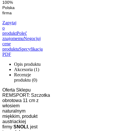
100%
Polska
firma
Zapytaj
o
produkt
Poleć
znajomemu
Negocjuj
cenę
produktu
Specyfikacja
PDF
Opis produktu
Akcesoria (1)
Recenzje
produktu (0)
Oferta Sklepu
REMSPORT: Szczotka
obrotowa 11 cm z
włosiem
naturalnym
miękkim, produkt
austriackiej
firmy
SNOLI
, jest