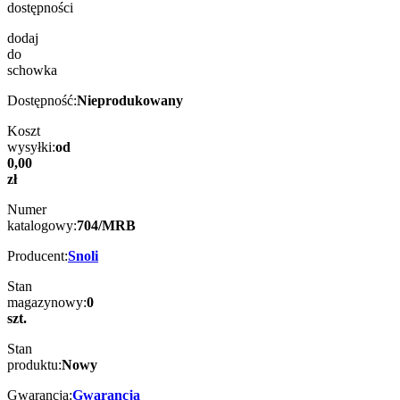
dostępności
dodaj
do
schowka
Dostępność:
Nieprodukowany
Koszt
wysyłki:
od
0,00
zł
Numer
katalogowy:
704/MRB
Producent:
Snoli
Stan
magazynowy:
0
szt.
Stan
produktu:
Nowy
Gwarancja:
Gwarancja