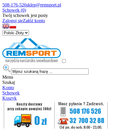
508-176-526
sklep@remsport.pl
Schowek (0)
Twój schowek jest pusty
Zaloguj się
Załóż konto
Menu
Szukaj
Konto
Schowek
Koszyk