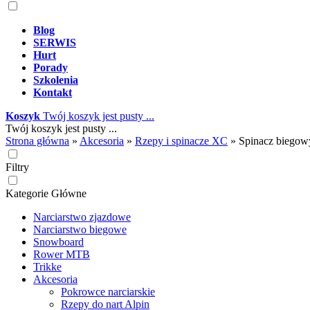
Blog
SERWIS
Hurt
Porady
Szkolenia
Kontakt
Koszyk
Twój koszyk jest pusty ...
Twój koszyk jest pusty ...
Strona główna
»
Akcesoria
»
Rzepy i spinacze XC
»
Spinacz biego
Filtry
Kategorie Główne
Narciarstwo zjazdowe
Narciarstwo biegowe
Snowboard
Rower MTB
Trikke
Akcesoria
Pokrowce narciarskie
Rzepy do nart Alpin