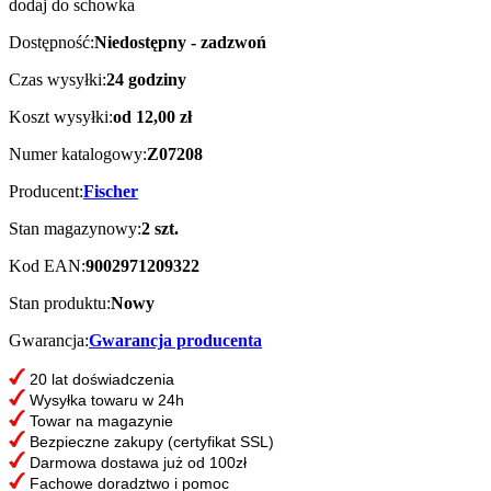
dodaj do schowka
Dostępność:
Niedostępny - zadzwoń
Czas wysyłki:
24 godziny
Koszt wysyłki:
od 12,00 zł
Numer katalogowy:
Z07208
Producent:
Fischer
Stan magazynowy:
2 szt.
Kod EAN:
9002971209322
Stan produktu:
Nowy
Gwarancja:
Gwarancja producenta
20 lat doświadczenia
Wysyłka towaru w 24h
Towar na magazynie
Bezpieczne zakupy (certyfikat SSL)
Darmowa dostawa już od 100zł
Fachowe doradztwo i pomoc