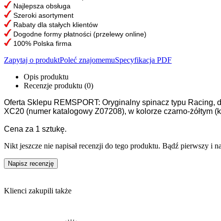
Najlepsza obsługa
Szeroki asortyment
Rabaty dla stałych klientów
Dogodne formy płatności (przelewy online)
100% Polska firma
Zapytaj o produkt
Poleć znajomemu
Specyfikacja PDF
Opis produktu
Recenzje produktu (0)
Oferta Sklepu REMSPORT: Oryginalny spinacz typu Racing, do 
XC20 (numer katalogowy Z07208), w kolorze czarno-żółtym (ko
Cena za 1 sztukę.
Nikt jeszcze nie napisał recenzji do tego produktu. Bądź pierwszy i na
Napisz recenzję
Klienci zakupili także