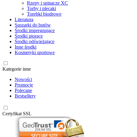
Rzepy i spinacze XC
Torby i plecaki
Torebki biodrowe
Literatura
Suszarki do butów
Środki impregnujące
Środki piorące
Środki odświeżające
Inne środki
Kosmetyki sportowe
Kategorie inne
Nowości
Promocje
Polecane
Bestsellery
Certyfikat SSL