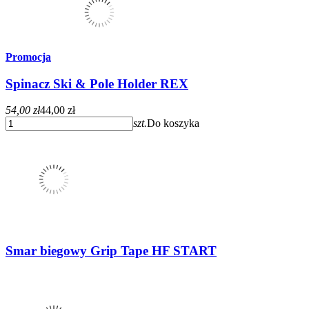
Promocja
Spinacz Ski & Pole Holder REX
54,00 zł
44,00 zł
szt.
Do koszyka
Smar biegowy Grip Tape HF START