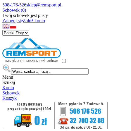
508-176-526
sklep@remsport.pl
Schowek (0)
Twój schowek jest pusty
Zaloguj się
Załóż konto
Menu
Szukaj
Konto
Schowek
Koszyk