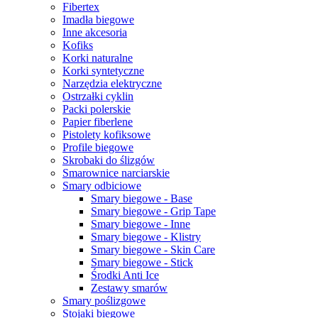
Fibertex
Imadła biegowe
Inne akcesoria
Kofiks
Korki naturalne
Korki syntetyczne
Narzędzia elektryczne
Ostrzałki cyklin
Packi polerskie
Papier fiberlene
Pistolety kofiksowe
Profile biegowe
Skrobaki do ślizgów
Smarownice narciarskie
Smary odbiciowe
Smary biegowe - Base
Smary biegowe - Grip Tape
Smary biegowe - Inne
Smary biegowe - Klistry
Smary biegowe - Skin Care
Smary biegowe - Stick
Środki Anti Ice
Zestawy smarów
Smary poślizgowe
Stojaki biegowe