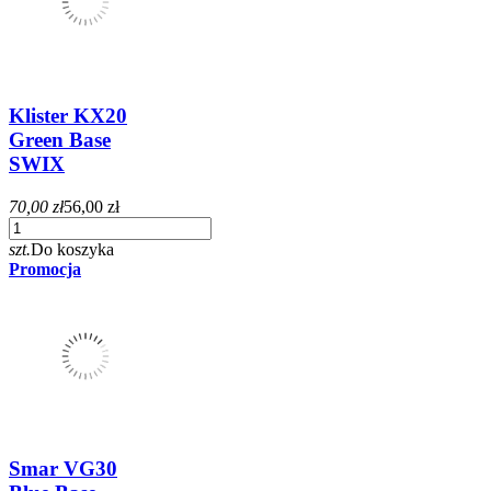
Klister KX20
Green Base
SWIX
70,00 zł
56,00 zł
szt.
Do koszyka
Promocja
Smar VG30