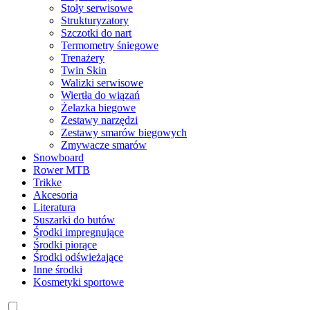
Stoły serwisowe
Strukturyzatory
Szczotki do nart
Termometry śniegowe
Trenażery
Twin Skin
Walizki serwisowe
Wiertła do wiązań
Żelazka biegowe
Zestawy narzędzi
Zestawy smarów biegowych
Zmywacze smarów
Snowboard
Rower MTB
Trikke
Akcesoria
Literatura
Suszarki do butów
Środki impregnujące
Środki piorące
Środki odświeżające
Inne środki
Kosmetyki sportowe