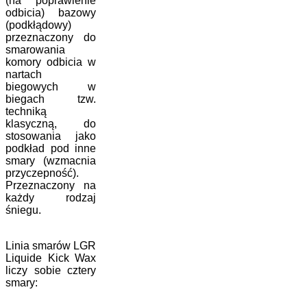
(na poprawienie
odbicia) bazowy
(podkłądowy)
przeznaczony do
smarowania
komory odbicia w
nartach
biegowych w
biegach tzw.
techniką
klasyczną, do
stosowania jako
podkład pod inne
smary (wzmacnia
przyczepność).
Przeznaczony na
każdy rodzaj
śniegu.
Linia smarów LGR
Liquide Kick Wax
liczy sobie cztery
smary: