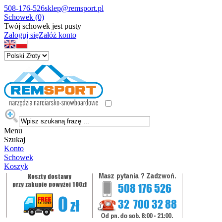
508-176-526
sklep@remsport.pl
Schowek (0)
Twój schowek jest pusty
Zaloguj się
Załóż konto
Menu
Szukaj
Konto
Schowek
Koszyk