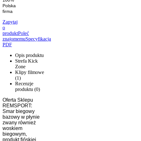
Polska
firma
Zapytaj
o
produkt
Poleć
znajomemu
Specyfikacja
PDF
Opis produktu
Strefa Kick
Zone
Klipy filmowe
(1)
Recenzje
produktu (0)
Oferta Sklepu
REMSPORT:
Smar biegowy
bazowy w płynie
zwany również
woskiem
biegowym,
produkt fińskiej