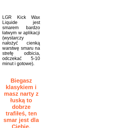
LGR Kick Wax
Liquide jest
smarem bardzo
łatwym w aplikacji
(wystarczy
nałożyć cienką
warstwę smaru na
strefę odbicia,
odczekać 5-10
minut i gotowe).
Biegasz
klasykiem i
masz narty z
łuską to
dobrze
trafiłeś, ten
smar jest dla
Ciebie.