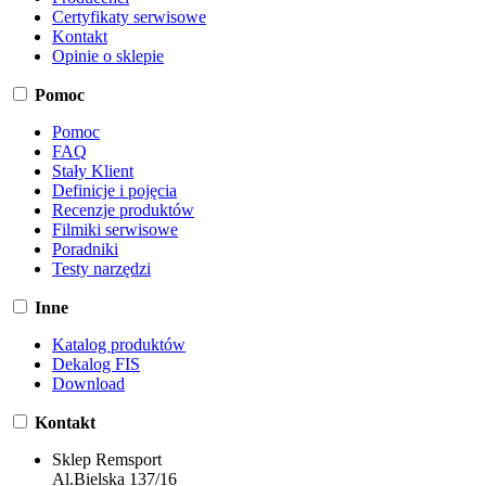
Certyfikaty serwisowe
Kontakt
Opinie o sklepie
Pomoc
Pomoc
FAQ
Stały Klient
Definicje i pojęcia
Recenzje produktów
Filmiki serwisowe
Poradniki
Testy narzędzi
Inne
Katalog produktów
Dekalog FIS
Download
Kontakt
Sklep Remsport
Al.Bielska 137/16