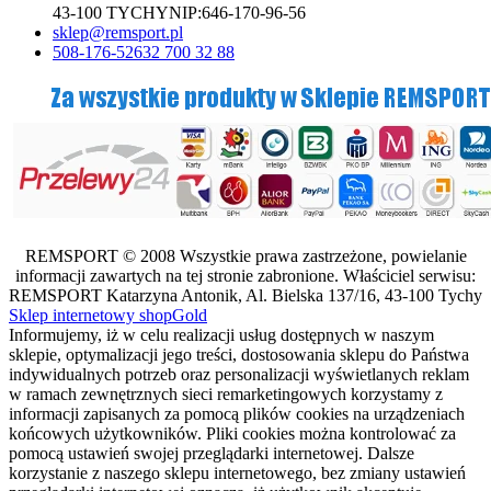
43-100 TYCHY
NIP:
646-170-96-56
sklep@remsport.pl
508-176-526
32 700 32 88
REMSPORT © 2008 Wszystkie prawa zastrzeżone, powielanie
informacji zawartych na tej stronie zabronione. Właściciel serwisu:
REMSPORT Katarzyna Antonik, Al. Bielska 137/16, 43-100 Tychy
Sklep internetowy shopGold
Informujemy, iż w celu realizacji usług dostępnych w naszym
sklepie, optymalizacji jego treści, dostosowania sklepu do Państwa
indywidualnych potrzeb oraz personalizacji wyświetlanych reklam
w ramach zewnętrznych sieci remarketingowych korzystamy z
informacji zapisanych za pomocą plików cookies na urządzeniach
końcowych użytkowników. Pliki cookies można kontrolować za
pomocą ustawień swojej przeglądarki internetowej. Dalsze
korzystanie z naszego sklepu internetowego, bez zmiany ustawień