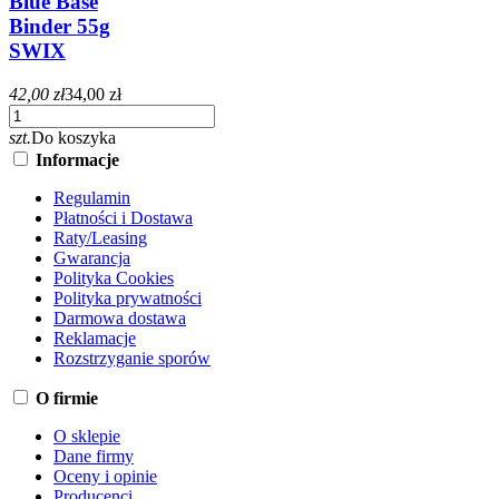
Blue Base
Binder 55g
SWIX
42,00 zł
34,00 zł
szt.
Do koszyka
Informacje
Regulamin
Płatności i Dostawa
Raty/Leasing
Gwarancja
Polityka Cookies
Polityka prywatności
Darmowa dostawa
Reklamacje
Rozstrzyganie sporów
O firmie
O sklepie
Dane firmy
Oceny i opinie
Producenci