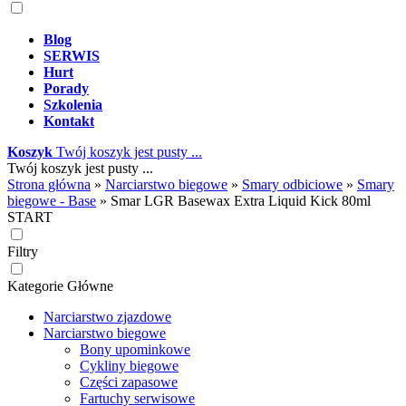
Blog
SERWIS
Hurt
Porady
Szkolenia
Kontakt
Koszyk
Twój koszyk jest pusty ...
Twój koszyk jest pusty ...
Strona główna
»
Narciarstwo biegowe
»
Smary odbiciowe
»
Smary
biegowe - Base
»
Smar LGR Basewax Extra Liquid Kick 80ml
START
Filtry
Kategorie Główne
Narciarstwo zjazdowe
Narciarstwo biegowe
Bony upominkowe
Cykliny biegowe
Części zapasowe
Fartuchy serwisowe