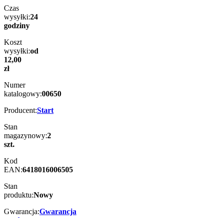
Czas
wysyłki:
24
godziny
Koszt
wysyłki:
od
12,00
zł
Numer
katalogowy:
00650
Producent:
Start
Stan
magazynowy:
2
szt.
Kod
EAN:
6418016006505
Stan
produktu:
Nowy
Gwarancja:
Gwarancja