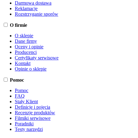
Darmowa dostawa
Reklamacje
Rozstrzyganie sporów
O firmie
O sklepie
Dane firmy
Oceny i opinie
Producenci
Certyfikaty serwisowe
Kontakt
Opinie o sklepie
Pomoc
Pomoc
FAQ
Stały Klient
Definicje i pojęcia
Recenzje produktów
Filmiki serwisowe
Poradniki
Testy narzędzi