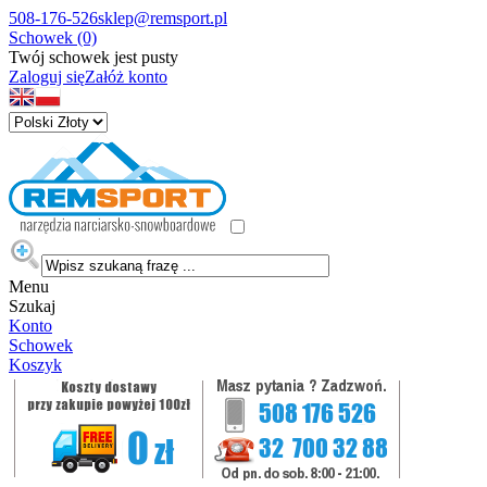
508-176-526
sklep@remsport.pl
Schowek (0)
Twój schowek jest pusty
Zaloguj się
Załóż konto
Menu
Szukaj
Konto
Schowek
Koszyk