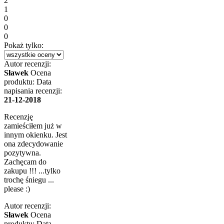
2
1
0
0
0
Pokaż tylko:
Autor recenzji:
Sławek
Ocena
produktu:
Data
napisania recenzji:
21-12-2018
Recenzję
zamieściłem już w
innym okienku. Jest
ona zdecydowanie
pozytywna.
Zachęcam do
zakupu !!! ...tylko
trochę śniegu ...
please :)
Autor recenzji:
Sławek
Ocena
produktu:
Data