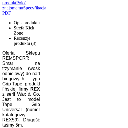
produkt
Poleć
znajomemu
Specyfikacja
PDF
Opis produktu
Strefa Kick
Zone
Recenzje
produktu (3)
Oferta Sklepu
REMSPORT:
Smar na
trzymanie (wosk
odbiciowy) do nart
biegowych typu
Grip Tape, produkt
fińskiej firmy
REX
z serii Wax & Go.
Jest to model
Tape Grip
Universal (numer
katalogowy
REX59). Długość
taśmy 5m.