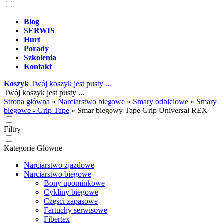
Blog
SERWIS
Hurt
Porady
Szkolenia
Kontakt
Koszyk
Twój koszyk jest pusty ...
Twój koszyk jest pusty ...
Strona główna
»
Narciarstwo biegowe
»
Smary odbiciowe
»
Smary
biegowe - Grip Tape
»
Smar biegowy Tape Grip Universal REX
Filtry
Kategorie Główne
Narciarstwo zjazdowe
Narciarstwo biegowe
Bony upominkowe
Cykliny biegowe
Części zapasowe
Fartuchy serwisowe
Fibertex