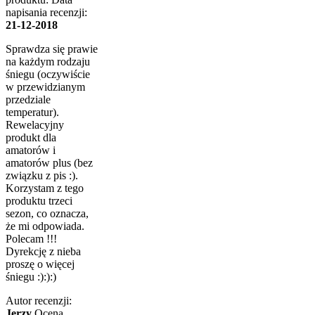
napisania recenzji:
21-12-2018
Sprawdza się prawie
na każdym rodzaju
śniegu (oczywiście
w przewidzianym
przedziale
temperatur).
Rewelacyjny
produkt dla
amatorów i
amatorów plus (bez
związku z pis :).
Korzystam z tego
produktu trzeci
sezon, co oznacza,
że mi odpowiada.
Polecam !!!
Dyrekcję z nieba
proszę o więcej
śniegu :):):)
Autor recenzji:
Jerzy
Ocena