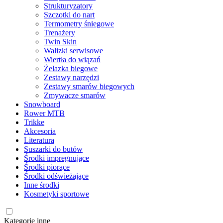
Strukturyzatory
Szczotki do nart
Termometry śniegowe
Trenażery
Twin Skin
Walizki serwisowe
Wiertła do wiązań
Żelazka biegowe
Zestawy narzędzi
Zestawy smarów biegowych
Zmywacze smarów
Snowboard
Rower MTB
Trikke
Akcesoria
Literatura
Suszarki do butów
Środki impregnujące
Środki piorące
Środki odświeżające
Inne środki
Kosmetyki sportowe
Kategorie inne