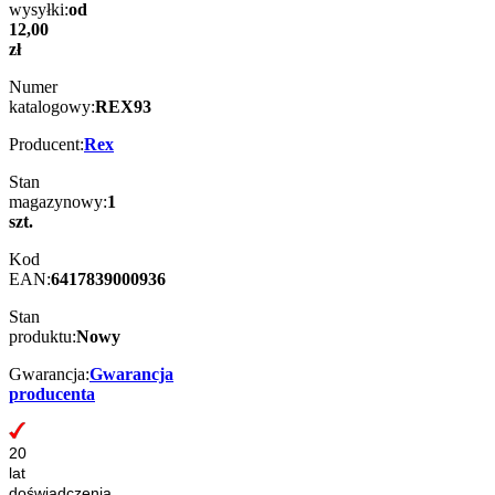
wysyłki:
od
12,00
zł
Numer
katalogowy:
REX93
Producent:
Rex
Stan
magazynowy:
1
szt.
Kod
EAN:
6417839000936
Stan
produktu:
Nowy
Gwarancja:
Gwarancja
producenta
20
lat
doświadczenia