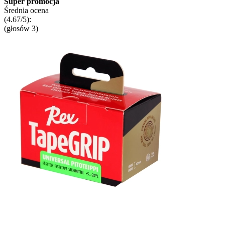
Super promocja
Średnia ocena
(4.67/5):
(głosów
3
)