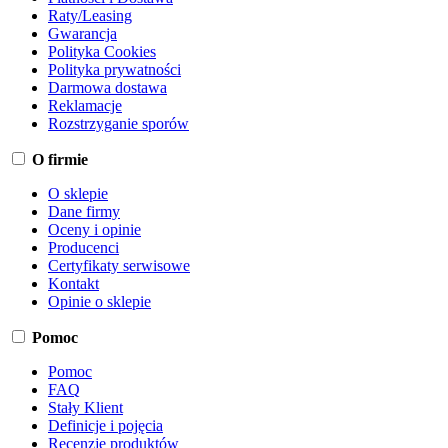
Raty/Leasing
Gwarancja
Polityka Cookies
Polityka prywatności
Darmowa dostawa
Reklamacje
Rozstrzyganie sporów
O firmie
O sklepie
Dane firmy
Oceny i opinie
Producenci
Certyfikaty serwisowe
Kontakt
Opinie o sklepie
Pomoc
Pomoc
FAQ
Stały Klient
Definicje i pojęcia
Recenzje produktów