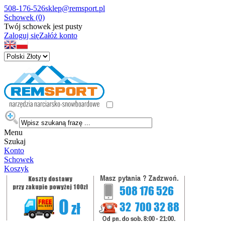
508-176-526
sklep@remsport.pl
Schowek (0)
Twój schowek jest pusty
Zaloguj się
Załóż konto
Menu
Szukaj
Konto
Schowek
Koszyk