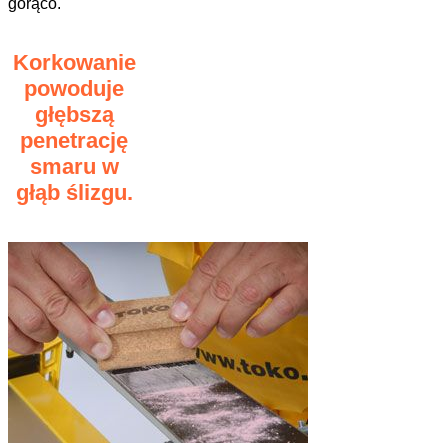
gorąco.
Korkowanie
powoduje
głębszą
penetrację
smaru w
głąb ślizgu.