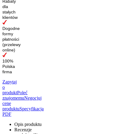
Rabaty
dla
stałych
klientów
Dogodne
formy
płatności
(przelewy
online)
100%
Polska
firma
Zapytaj
o
produkt
Poleć
znajomemu
Negocjuj
cenę
produktu
Specyfikacja
PDF
Opis produktu
Recenzje