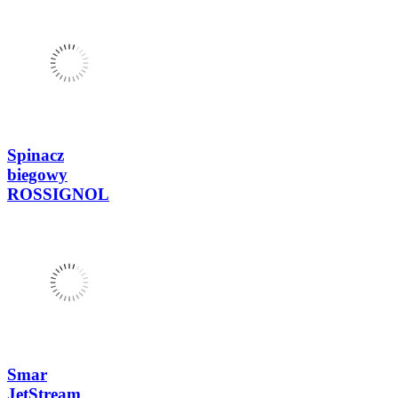
Spinacz
biegowy
ROSSIGNOL
Smar
JetStream