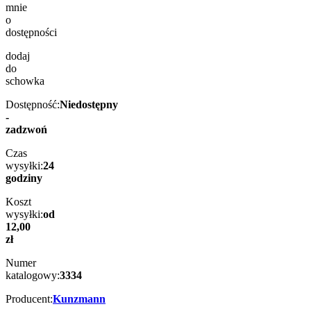
mnie
o
dostępności
dodaj
do
schowka
Dostępność:
Niedostępny
-
zadzwoń
Czas
wysyłki:
24
godziny
Koszt
wysyłki:
od
12,00
zł
Numer
katalogowy:
3334
Producent:
Kunzmann