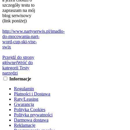
szczegóły testu to
zapraszam na mój
blog serwisowy
(link poniżej)
http://www.nartyserwis.pl/imadlo-
do-mocowania-nart-
word-cup-ski-vise-
swix
Przejdź do strony
głównej
Wróć do
kategorii Testy
narzędzi
Informacje
Regulamin
Płatności i Dostawa
Raty/Leasing
Gwarancja
Polityka Cookies
Polityka prywatności
Darmowa dostawa
Reklamacje