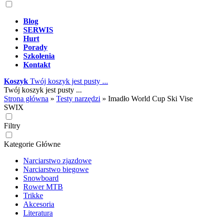
Blog
SERWIS
Hurt
Porady
Szkolenia
Kontakt
Koszyk
Twój koszyk jest pusty ...
Twój koszyk jest pusty ...
Strona główna
»
Testy narzędzi
»
Imadło World Cup Ski Vise
SWIX
Filtry
Kategorie Główne
Narciarstwo zjazdowe
Narciarstwo biegowe
Snowboard
Rower MTB
Trikke
Akcesoria
Literatura