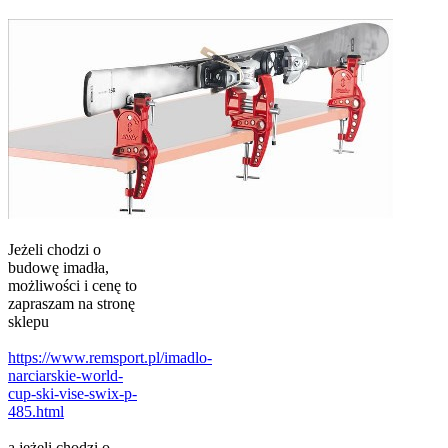
Jeżeli chodzi o
budowę imadła,
możliwości i cenę to
zapraszam na stronę
sklepu
https://www.remsport.pl/imadlo-
narciarskie-world-
cup-ski-vise-swix-p-
485.html
a jeżeli chodzi o