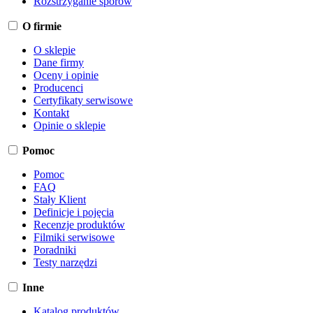
Rozstrzyganie sporów
O firmie
O sklepie
Dane firmy
Oceny i opinie
Producenci
Certyfikaty serwisowe
Kontakt
Opinie o sklepie
Pomoc
Pomoc
FAQ
Stały Klient
Definicje i pojęcia
Recenzje produktów
Filmiki serwisowe
Poradniki
Testy narzędzi
Inne
Katalog produktów