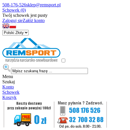
508-176-526
sklep@remsport.pl
Schowek (0)
Twój schowek jest pusty
Zaloguj się
Załóż konto
Menu
Szukaj
Konto
Schowek
Koszyk