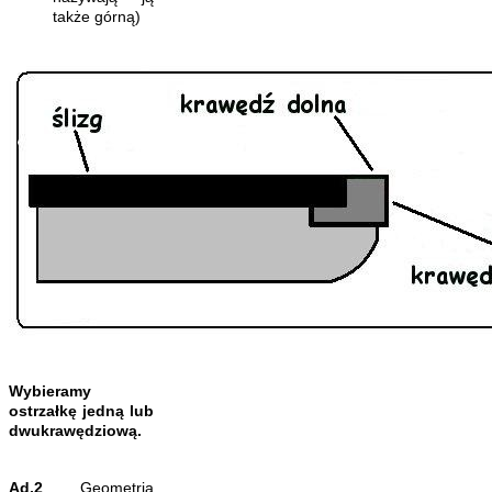
także górną)
Wybieramy
ostrzałkę jedną lub
dwukrawędziową.
Ad.2
Geometria