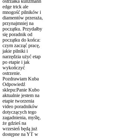
ostrzałka kunzmann
edge trick ale
mnogość pilników i
diamentów przeraża,
przynajmniej na
początku. Przydałby
się poradnik od
początku do końca:
czym zacząć pracę,
jakie pilniki i
narzędzia użyć etap
po etapie i jak
wykończyć
ostrzenie.
Pozdrawiam Kuba
Odpowiedź
sklepu:
Panie Kubo
aktualnie jestem na
etapie tworzenia
video poradników
dotyczących tego
zagadnienia, myślę,
że gdzieś na
wrzesień będą już
dostępne na YT w