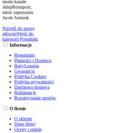
moim kanale
sklepRemsport,
także zapraszam.
Jacek Antonik
Przejdź do strony
głównej
Wróć do
kategorii Poradniki
Informacje
Regulamin
Płatności i Dostawa
Raty/Leasing
Gwarancja
Polityka Cookies
Polityka prywatności
Darmowa dostawa
Reklamacje
Rozstrzyganie sporów
O firmie
O sklepie
Dane firmy
Oceny i opinie