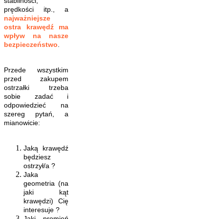
stabilności,
prędkości itp., a
najważniejsze
ostra krawędź ma
wpływ na nasze
bezpieczeństwo
.
Przede wszystkim
przed zakupem
ostrzałki trzeba
sobie zadać i
odpowiedzieć na
szereg pytań, a
mianowicie:
Jaką krawędź
będziesz
ostrzył/a ?
Jaka
geometria (na
jaki kąt
krawędzi) Cię
interesuje ?
Jaki promień