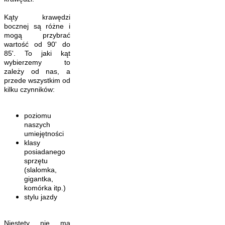
Kąty krawędzi
bocznej są różne i
mogą przybrać
wartość od 90' do
85'. To jaki kąt
wybierzemy to
zależy od nas, a
przede wszystkim od
kilku czynników:
poziomu
naszych
umiejętności
klasy
posiadanego
sprzętu
(slalomka,
gigantka,
komórka itp.)
stylu jazdy
Niestety nie ma