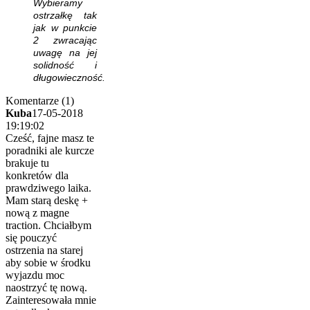
Wybieramy
ostrzałkę tak
jak w punkcie
2 zwracając
uwagę na jej
solidność i
długowieczność.
Komentarze (1)
Kuba
17-05-2018
19:19:02
Cześć, fajne masz te
poradniki ale kurcze
brakuje tu
konkretów dla
prawdziwego laika.
Mam starą deskę +
nową z magne
traction. Chciałbym
się pouczyć
ostrzenia na starej
aby sobie w środku
wyjazdu moc
naostrzyć tę nową.
Zainteresowała mnie