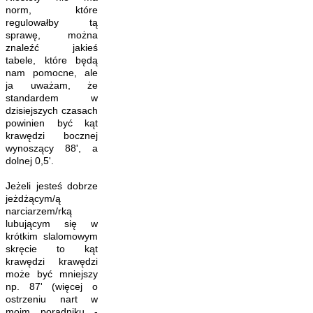
norm, które
regulowałby tą
sprawę, można
znaleźć jakieś
tabele, które będą
nam pomocne, ale
ja uważam, że
standardem w
dzisiejszych czasach
powinien być kąt
krawędzi bocznej
wynoszący 88', a
dolnej 0,5'.
Jeżeli jesteś dobrze
jeżdżącym/ą
narciarzem/rką
lubującym się w
krótkim slalomowym
skręcie to kąt
krawędzi krawędzi
może być mniejszy
np. 87' (więcej o
ostrzeniu nart w
moim poradniku -