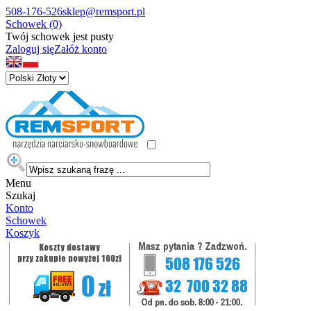
508-176-526
sklep@remsport.pl
Schowek (0)
Twój schowek jest pusty
Zaloguj się
Załóż konto
Menu
Szukaj
Konto
Schowek
Koszyk