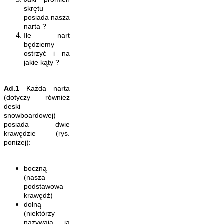
skrętu
posiada nasza
narta ?
Ile nart
będziemy
ostrzyć i na
jakie kąty ?
Ad.1
Każda narta
(dotyczy również
deski
snowboardowej)
posiada dwie
krawędzie (rys.
poniżej):
boczną
(nasza
podstawowa
krawędź)
dolną
(niektórzy
nazywają ją