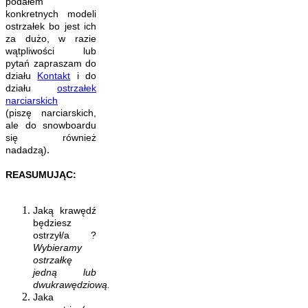
podałem
konkretnych modeli
ostrzałek bo jest ich
za dużo, w razie
wątpliwości lub
pytań zapraszam do
działu
Kontakt
i do
działu
ostrzałek
narciarskich
(piszę narciarskich,
ale do snowboardu
się również
.
nadadzą)
REASUMUJĄC:
Jaką krawędź
będziesz
ostrzył/a ?
Wybieramy
ostrzałkę
jedną lub
dwukrawędziową.
Jaka