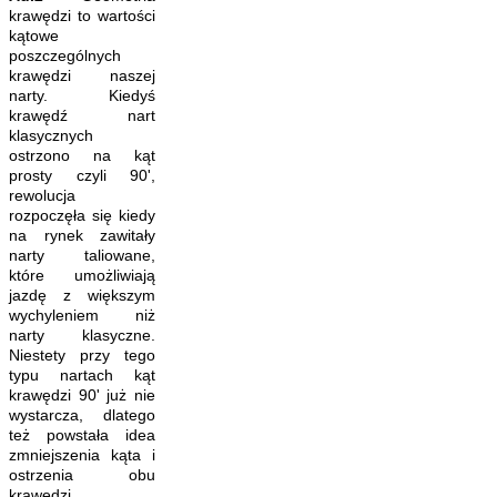
krawędzi to wartości
kątowe
poszczególnych
krawędzi naszej
narty. Kiedyś
krawędź nart
klasycznych
ostrzono na kąt
prosty czyli 90',
rewolucja
rozpoczęła się kiedy
na rynek zawitały
narty taliowane,
które umożliwiają
jazdę z większym
wychyleniem niż
narty klasyczne.
Niestety przy tego
typu nartach kąt
krawędzi 90' już nie
wystarcza, dlatego
też powstała idea
zmniejszenia kąta i
ostrzenia obu
krawędzi.