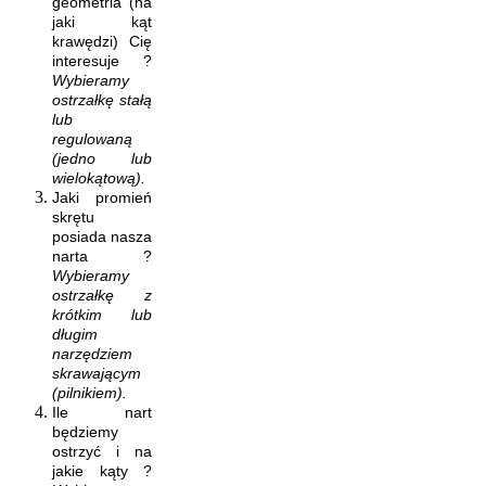
geometria (na
jaki kąt
krawędzi) Cię
interesuje ?
Wybieramy
ostrzałkę stałą
lub
regulowaną
(jedno lub
wielokątową).
Jaki promień
skrętu
posiada nasza
narta ?
Wybieramy
ostrzałkę z
krótkim lub
długim
narzędziem
skrawającym
(pilnikiem).
Ile nart
będziemy
ostrzyć i na
jakie kąty ?