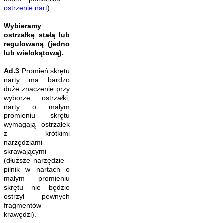
ostrzenie nart
).
Wybieramy
ostrzałkę stałą lub
regulowaną (jedno
lub wielokątową).
Ad.3
Promień skrętu
narty ma bardzo
duże znaczenie przy
wyborze ostrzałki,
narty o małym
promieniu skrętu
wymagają ostrzałek
z krótkimi
narzędziami
skrawającymi
(dłuższe narzędzie -
pilnik w nartach o
małym promieniu
skrętu nie będzie
ostrzył pewnych
fragmentów
krawędzi).